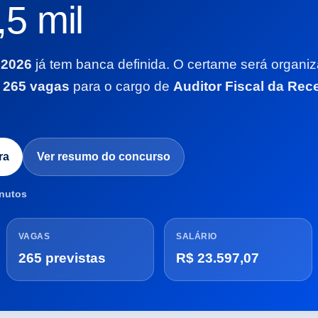
5 mil
 2026
já tem banca definida. O certame será organi
r
265 vagas
para o cargo de
Auditor Fiscal da Rece
ra
Ver resumo do concurso
inutos
VAGAS
SALÁRIO
265 previstas
R$ 23.597,07