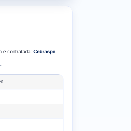
da e contratada:
Cebraspe
.
a
.
26.