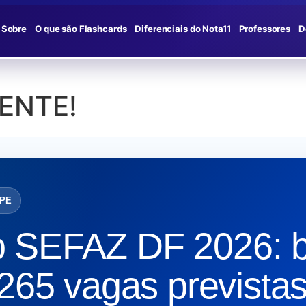
Sobre
O que são Flashcards
Diferenciais do Nota11
Professores
D
NENTE!
SPE
o SEFAZ DF 2026: 
 265 vagas previstas 