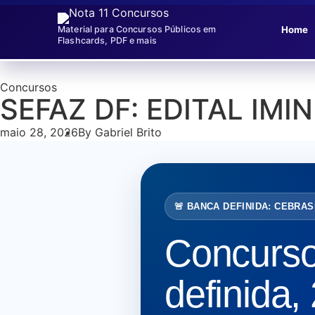
Home
Material para Concursos Públicos em
Flashcards, PDF e mais
Concursos
SEFAZ DF: EDITAL IMI
maio 28, 2026
By
Gabriel Brito
🚨 BANCA DEFINIDA: CEBRA
Concurs
definida,